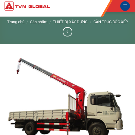
Skip
to
content
Trang chủ
/
Sản phẩm
/
THIẾT BỊ XÂY DỰNG
/
CẦN TRỤC BỐC XẾP