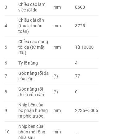
Chiều cao làm
3
mm
8600
việc tối đa
Chiều dài cần
4
(thu lại hoàn
mm
3725
toàn)
Chiều cao nâng
5
tối đa (từ mặt
mm
Từ 10800
đất)
6
Tỷ lệ nâng
4
Góc nâng tối đa
7
(°)
77
của cần
Góc nâng tối
8
(°)
0
thiểu của cần
Nhịp bên của
9
bộ phận hướng
mm
2235~5005
ra phía trước
Nhịp bên của
10
phần mở rộng
mm
–
phía sau