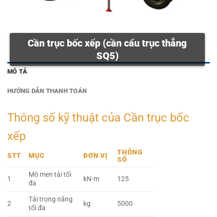
Cần trục bốc xếp (cần cẩu trục thẳng
SQ5)
MÔ TẢ
HƯỚNG DẪN THANH TOÁN
Thông số kỹ thuật của Cần trục bốc
xếp
THÔNG
STT
MỤC
ĐƠN VỊ
SỐ
Mô men tải tối
1
kN·m
125
đa
Tải trọng nâng
2
kg
5000
tối đa