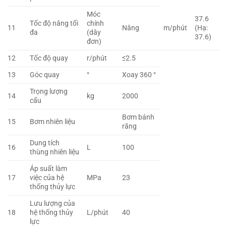
Móc
37.6
Tốc độ nâng tối
chính
11
Nâng
m/phút
(Hạ:
đa
(dây
37.6)
đơn)
12
Tốc độ quay
r/phút
≤2.5
13
Góc quay
°
Xoay 360 °
Trọng lượng
14
kg
2000
cẩu
Bơm bánh
15
Bơm nhiên liệu
răng
Dung tích
16
L
100
thùng nhiên liệu
Áp suất làm
17
việc của hệ
MPa
23
thống thủy lực
Lưu lượng của
18
hệ thống thủy
L/phút
40
lực