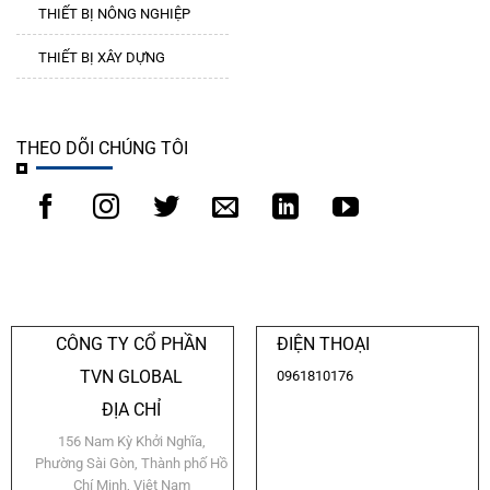
THIẾT BỊ NÔNG NGHIỆP
THIẾT BỊ XÂY DỰNG
THEO DÕI CHÚNG TÔI
CÔNG TY CỔ PHẦN
ĐIỆN THOẠI
TVN GLOBAL
0961810176
ĐỊA CHỈ
156 Nam Kỳ Khởi Nghĩa,
Phường Sài Gòn, Thành phố Hồ
Chí Minh, Việt Nam