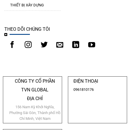
THIẾT BỊ XÂY DỰNG
THEO DÕI CHÚNG TÔI
CÔNG TY CỔ PHẦN
ĐIỆN THOẠI
TVN GLOBAL
0961810176
ĐỊA CHỈ
156 Nam Kỳ Khởi Nghĩa,
Phường Sài Gòn, Thành phố Hồ
Chí Minh, Việt Nam