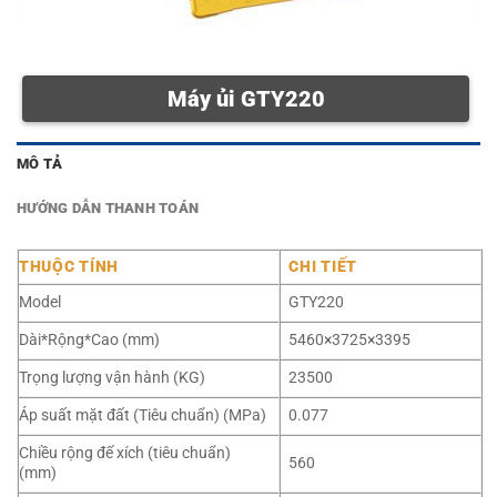
Máy ủi GTY220
MÔ TẢ
HƯỚNG DẪN THANH TOÁN
THUỘC TÍNH
CHI TIẾT
Model
GTY220
Dài*Rộng*Cao (mm)
5460×3725×3395
Trọng lượng vận hành (KG)
23500
Áp suất mặt đất (Tiêu chuẩn) (MPa)
0.077
Chiều rộng đế xích (tiêu chuẩn)
560
(mm)