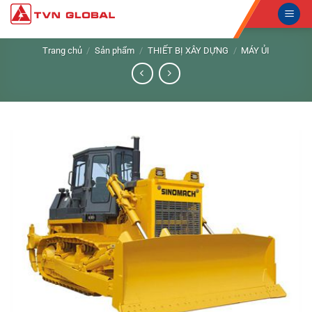
Skip
to
content
Trang chủ
/
Sản phẩm
/
THIẾT BỊ XÂY DỰNG
/
MÁY ỦI