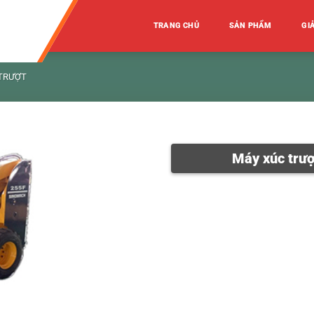
TRANG CHỦ
SẢN PHẨM
GI
 TRƯỢT
Máy xúc trư