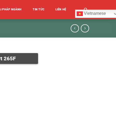
ẢI PHÁP NGÀNH
TIN TỨC
LIÊN HỆ
Vietnamese
ợt 265F