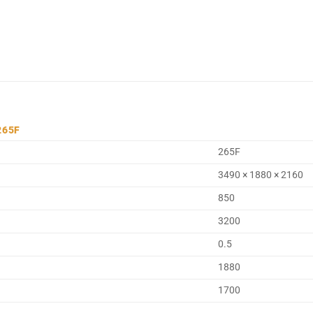
265F
265F
3490 × 1880 × 2160
850
3200
0.5
1880
1700