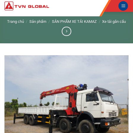
Skip
to
content
Trang chủ
/
Sản phẩm
/
SẢN PHẨM XE TẢI KAMAZ
/
Xe tải gắn cẩu