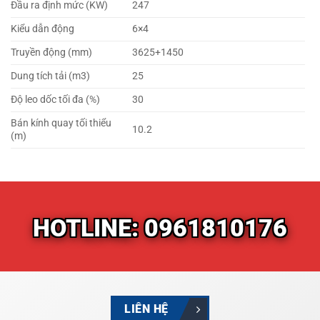
Đầu ra định mức (KW)
247
Kiểu dẫn động
6×4
Truyền động (mm)
3625+1450
Dung tích tải (m3)
25
Độ leo dốc tối đa (%)
30
Bán kính quay tối thiểu
10.2
(m)
HOTLINE: 0961810176
LIÊN HỆ