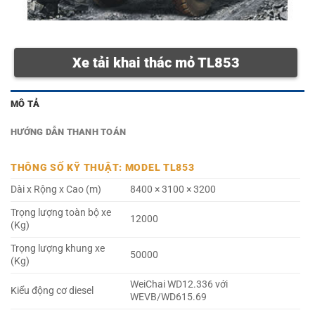
Xe tải khai thác mỏ TL853
MÔ TẢ
HƯỚNG DẪN THANH TOÁN
THÔNG SỐ KỸ THUẬT: MODEL TL853
Dài x Rộng x Cao (m)
8400 × 3100 × 3200
Trọng lượng toàn bộ xe
12000
(Kg)
Trọng lượng khung xe
50000
(Kg)
WeiChai WD12.336 với
Kiểu động cơ diesel
WEVB/WD615.69