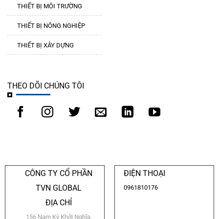
THIẾT BỊ MÔI TRƯỜNG
THIẾT BỊ NÔNG NGHIỆP
THIẾT BỊ XÂY DỰNG
THEO DÕI CHÚNG TÔI
CÔNG TY CỔ PHẦN
ĐIỆN THOẠI
TVN GLOBAL
0961810176
ĐỊA CHỈ
156 Nam Kỳ Khởi Nghĩa,