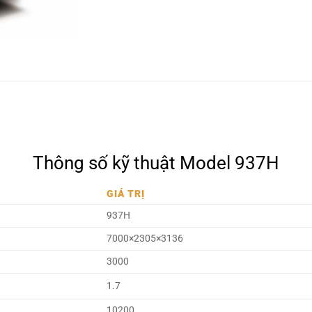
Thông số kỹ thuật Model 937H
GIÁ TRỊ
937H
7000×2305×3136
3000
1.7
10200