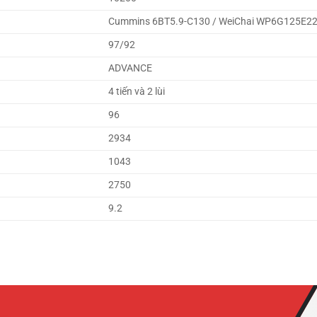
Cummins 6BT5.9-C130 / WeiChai WP6G125E2
97/92
ADVANCE
4 tiến và 2 lùi
96
2934
1043
2750
9.2