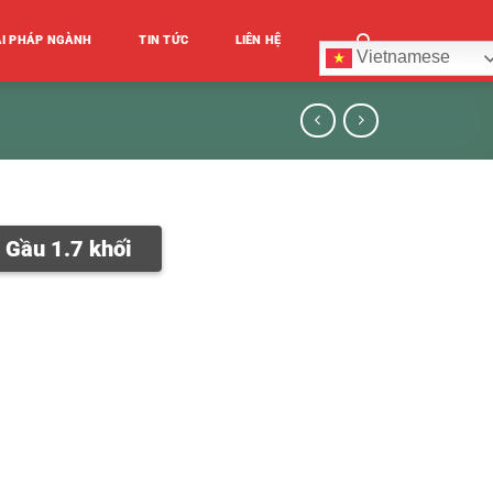
ẢI PHÁP NGÀNH
TIN TỨC
LIÊN HỆ
Vietnamese
 Gầu 1.7 khối