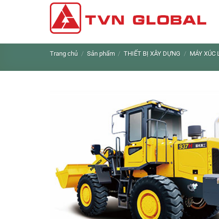
Skip
to
content
Trang chủ
/
Sản phẩm
/
THIẾT BỊ XÂY DỰNG
/
MÁY XÚC 