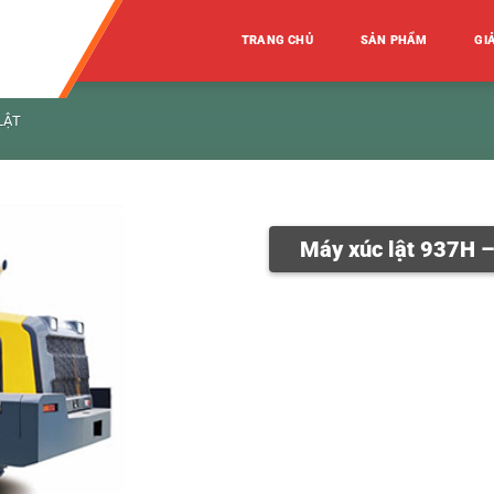
TRANG CHỦ
SẢN PHẨM
GI
LẬT
Máy xúc lật 937H –