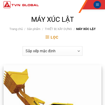
Skip
to
content
MÁY XÚC LẬT
Trang chủ
/
Sản phẩm
/
THIẾT BỊ XÂY DỰNG
/
MÁY XÚC LẬT
LỌC