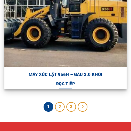
MÁY XÚC LẬT 956H – GẦU 3.0 KHỐI
ĐỌC TIẾP
1
2
3