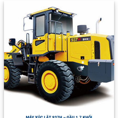
MÁY XÚC LẬT 937H – GẦU 1.7 KHỐI