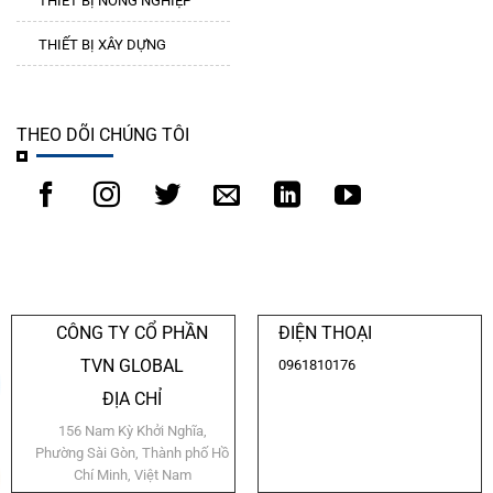
THIẾT BỊ NÔNG NGHIỆP
THIẾT BỊ XÂY DỰNG
THEO DÕI CHÚNG TÔI
CÔNG TY CỔ PHẦN
ĐIỆN THOẠI
TVN GLOBAL
0961810176
ĐỊA CHỈ
156 Nam Kỳ Khởi Nghĩa,
Phường Sài Gòn, Thành phố Hồ
Chí Minh, Việt Nam