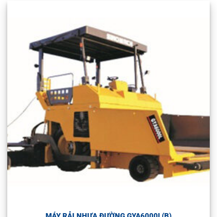
MÁY RẢI NHỰA ĐƯỜNG GYA6000L(B)