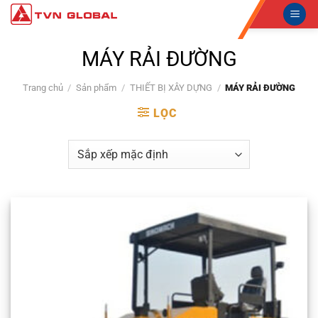
Skip
to
content
MÁY RẢI ĐƯỜNG
Trang chủ
/
Sản phẩm
/
THIẾT BỊ XÂY DỰNG
/
MÁY RẢI ĐƯỜNG
LỌC