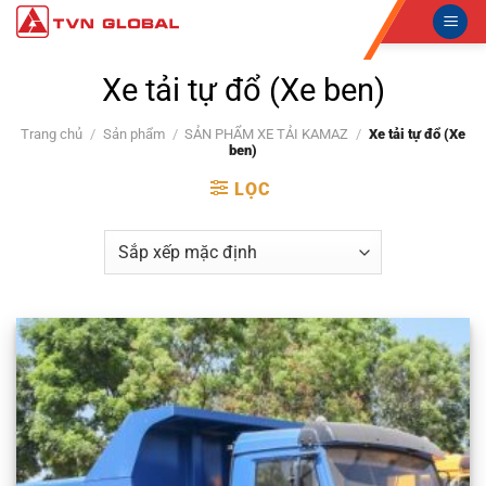
Skip
to
content
Xe tải tự đổ (Xe ben)
Trang chủ
/
Sản phẩm
/
SẢN PHẨM XE TẢI KAMAZ
/
Xe tải tự đổ (Xe
ben)
LỌC