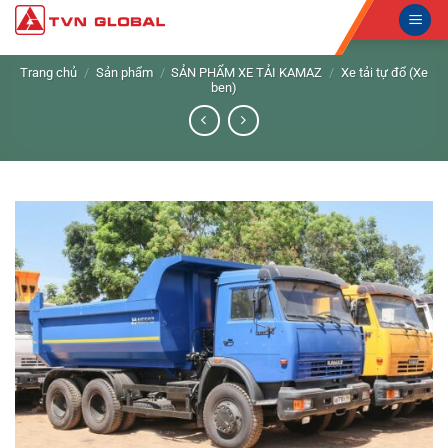
Skip
to
content
Trang chủ
/
Sản phẩm
/
SẢN PHẨM XE TẢI KAMAZ
/
Xe tải tự đổ (Xe
ben)