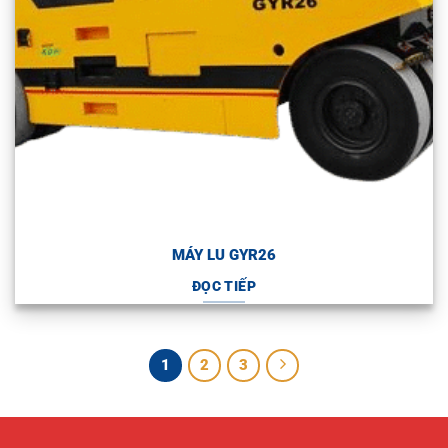
MÁY LU GYR26
ĐỌC TIẾP
1
2
3