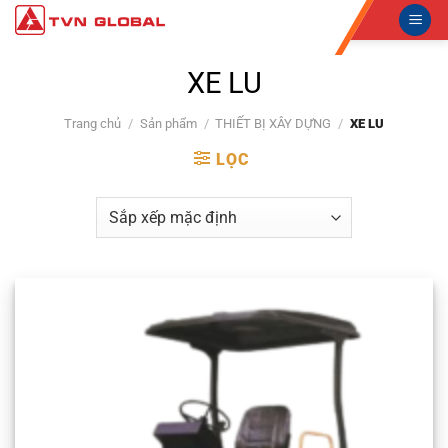
Skip
to
content
XE LU
Trang chủ
/
Sản phẩm
/
THIẾT BỊ XÂY DỰNG
/
XE LU
LỌC