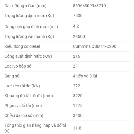
Dài x Rộng x Cao (mm)
8696×3099×3710
Trọng lượng định mức (Kg)
7500
3
4.2
Dung tích gàu định mức (m
)
Trọng lượng vận hành (Kg)
23500
Kiểu động cơ diesel
Cummins QSM11-C290
Công suất định mức (KW)
216
Loại vỏ hộp số
ZF
Sang số
4 tiến và 3 lùi
Lực kéo tối đa (KN)
222
Khoảng đổ tải tối đa (mm)
3220
Phạm vi đổ tải (mm)
1275
Chiều dài cơ sở (mm)
3400
Tổng thời gian nâng, nạp và đổ tải
11.8
(s)