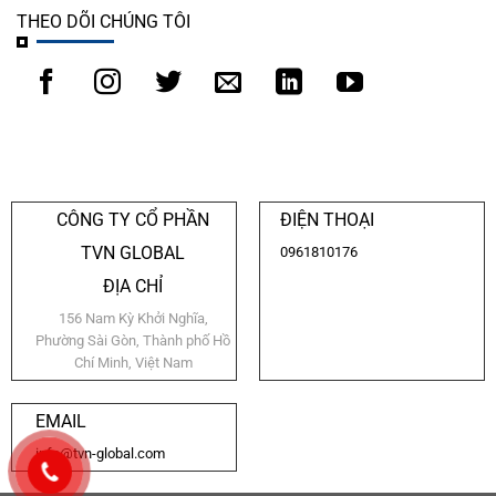
THEO DÕI CHÚNG TÔI
CÔNG TY CỔ PHẦN
ĐIỆN THOẠI
TVN GLOBAL
0961810176
ĐỊA CHỈ
156 Nam Kỳ Khởi Nghĩa,
Phường Sài Gòn, Thành phố Hồ
Chí Minh, Việt Nam
EMAIL
info@tvn-global.com