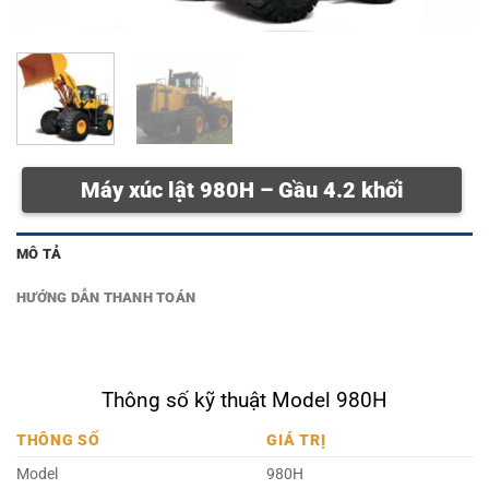
Máy xúc lật 980H – Gầu 4.2 khối
MÔ TẢ
HƯỚNG DẪN THANH TOÁN
Thông số kỹ thuật Model 980H
THÔNG SỐ
GIÁ TRỊ
Model
980H