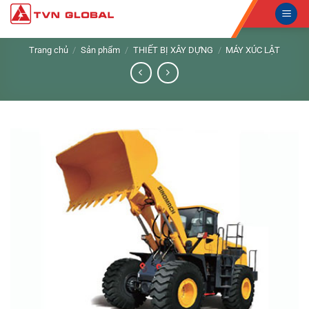
Skip
to
content
Trang chủ
/
Sản phẩm
/
THIẾT BỊ XÂY DỰNG
/
MÁY XÚC LẬT