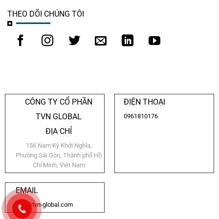
THEO DÕI CHÚNG TÔI
CÔNG TY CỔ PHẦN
ĐIỆN THOẠI
TVN GLOBAL
0961810176
ĐỊA CHỈ
156 Nam Kỳ Khởi Nghĩa,
Phường Sài Gòn, Thành phố Hồ
Chí Minh, Việt Nam
EMAIL
info@tvn-global.com