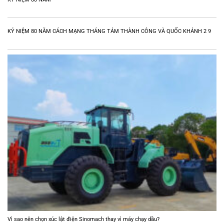
KỶ NIỆM 80 NĂM CÁCH MẠNG THÁNG TÁM THÀNH CÔNG VÀ QUỐC KHÁNH 2 9
Vì sao nên chọn xúc lật điện Sinomach thay vì máy chạy dầu?