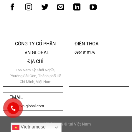
CÔNG TY CỔ PHẦN
ĐIỆN THOẠI
TVN GLOBAL
0961810176
ĐỊA CHỈ
156 Nam Kỳ Khởi Nghĩa,
Phường Sài Gòn, Thành phố Hồ
Chí Minh, Việt Nam
EMAIL
info@tvn-global.com
Thiết bị TVN © tại Việt Nam
Vietnamese