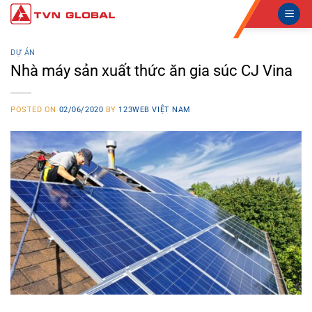
Skip
to
content
DỰ ÁN
Nhà máy sản xuất thức ăn gia súc CJ Vina
POSTED ON
02/06/2020
BY
123WEB VIỆT NAM