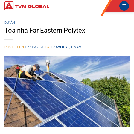
Skip
to
content
DỰ ÁN
Tòa nhà Far Eastern Polytex
POSTED ON
02/06/2020
BY
123WEB VIỆT NAM