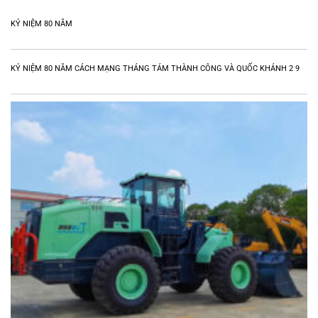
KỶ NIỆM 80 NĂM
KỶ NIỆM 80 NĂM CÁCH MẠNG THÁNG TÁM THÀNH CÔNG VÀ QUỐC KHÁNH 2 9