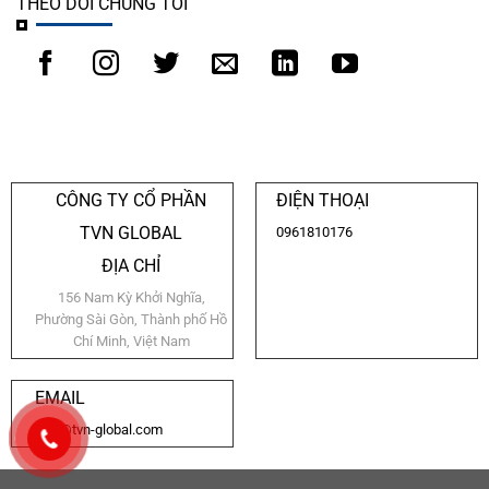
THEO DÕI CHÚNG TÔI
CÔNG TY CỔ PHẦN
ĐIỆN THOẠI
TVN GLOBAL
0961810176
ĐỊA CHỈ
156 Nam Kỳ Khởi Nghĩa,
Phường Sài Gòn, Thành phố Hồ
Chí Minh, Việt Nam
EMAIL
info@tvn-global.com